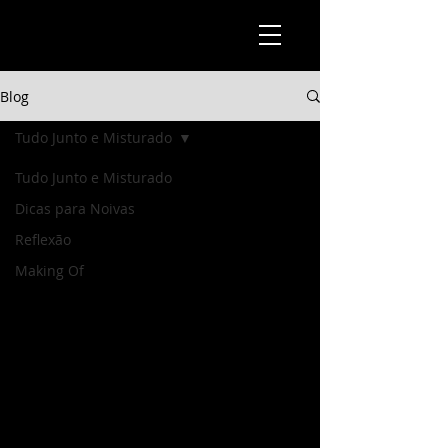
Blog
Tudo Junto e Misturado
Tudo Junto e Misturado
Dicas para Noivas
Reflexão
Making Of