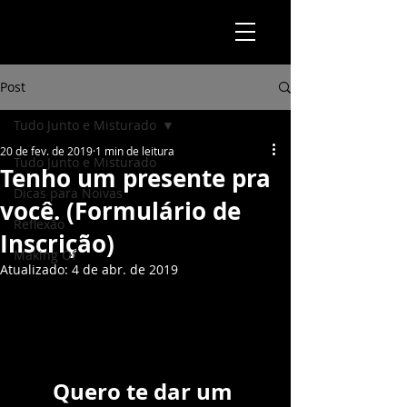
Post
Tudo Junto e Misturado
20 de fev. de 2019
1 min de leitura
Tudo Junto e Misturado
Tenho um presente pra
Dicas para Noivas
você. (Formulário de
Reflexão
Inscrição)
Making Of
Atualizado:
4 de abr. de 2019
Quero te dar um 