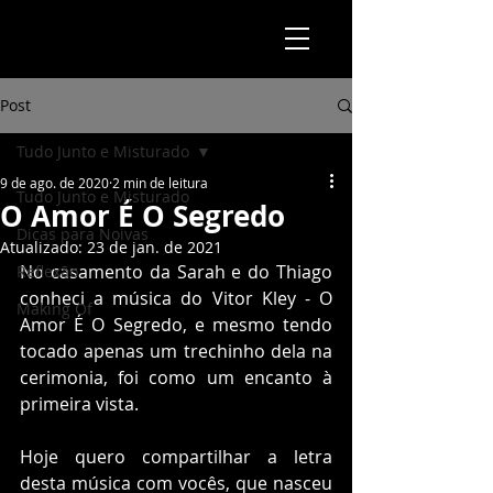
Post
Tudo Junto e Misturado
9 de ago. de 2020
2 min de leitura
Tudo Junto e Misturado
O Amor É O Segredo
Dicas para Noivas
Atualizado:
23 de jan. de 2021
No casamento da Sarah e do Thiago 
Reflexão
conheci a música do Vitor Kley - O 
Making Of
Amor É O Segredo, e mesmo tendo 
tocado apenas um trechinho dela na 
cerimonia, foi como um encanto à 
primeira vista.
Hoje quero compartilhar a letra 
desta música com vocês, que nasceu 